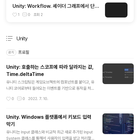
Unity: Workflow. 셰이더 그래프에서 단축
키 사용하기 (2)
1
0
조회
2
Unity
분류 전체보기
주요 글 목록
프로필
공지
Unity: 호출하는 스코프에 따라 달라지는 값,
Time.deltaTime
글 내용
유니티 스크립팅은 게임오브젝트에 컴포넌트를 붙이고, 유
니티 코어로부터 들어오는 이벤트를 기반으로 동작을 처리
하며 행동을 디자인 합니다. 가장 많이 사용되는 예시로는
작성시간
0
0
2022. 7. 10.
Awake, Start, Update, FixedUpdate 등이 있는데요.
MonoBehaviour 클래스를 상속받고 이 함수를 구현하
면, 유니티 코어가 인식하여 해당 함수를 실행시켜 줍니다.
Unity. Windows 플랫폼에서 키보드 입력
본 아티클에서는 이 함수들 중, Update와 FixedUpdat
막기
e에 대해서 얘기해 볼까 합니다. Update Update 함수
글 내용
는 매 프레임 호출됩니다. 게임의 타겟프레임이 60fps라
유니티는 Input 클래스와 비교적 최근 새로 추가된 Input
면, 1초에 60번 호출될 것이라고 기대할 수 있습니다. 물론
System 클래스를 통해서 사용자의 입력을 받고 처리할