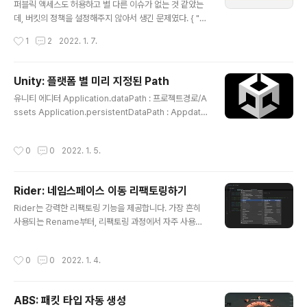
Lens: Asset Lens : Unity asset reference manag
퍼블릭 액세스도 허용하고 별 다른 이슈가 없는 것 같았는
ement utility working in background. 에디터 백그
데, 버킷의 정책을 설정해주지 않아서 생긴 문제였다. { "V
Asset Lens : Unity asset reference managemen
ersion": "2012-10-17", "Statement": [ { "Sid": "St
작성시간
1
2
2022. 1. 7.
t utili..
atement1", "Effect": "Allow", "Principal": "*", "Acti
on": "s3:GetObject", "Resource": "arn:aws:s3:::내
버킷이름/*" } ] } 으로 정책을 지정해주니 publicly acce
Unity: 플랫폼 별 미리 지정된 Path
ssible 라벨이 붙으면서 어드레서블에서 접근할 수 있게
글 내용
유니티 에디터 Application.dataPath : 프로젝트경로/A
된다.
ssets Application.persistentDataPath : Appdata/
LocalLow/${CompanyName}/${ProductName}
Application.streamingAssetsPath : 프로젝트경로/
작성시간
0
0
2022. 1. 5.
StreamingAssets 윈도우 스탠드어론 Application.d
ataPath : .exe 경로/exe_Data Application.persist
entDataPath : Appdata/LocalLow/${CompanyNa
Rider: 네임스페이스 이동 리팩토링하기
me}/${ProductName} Application.streamingAss
글 내용
etsPath : .exe 경로/exe_Data/StreamingAssets
Rider는 강력한 리팩토링 기능을 제공합니다. 가장 흔히
사용되는 Rename부터, 리팩토링 과정에서 자주 사용되
는 방식을 편하게 작업해줍니다. 네임스페이스를 변경하는
것이 아니라, 다른 네임스페이스로 옮겨야 하는 작업이 발
작성시간
0
0
2022. 1. 4.
생했고, Rider의 기능으로 손쉽게 해결하였습니다. Refa
ctor this - Move type to another namespace - S
pecify new namespace 이 클래스를 사용하는 모든
ABS: 패킷 타입 자동 생성
곳에서 상단 네임스페이스가 자동으로 추가됩니다. 이 Inp