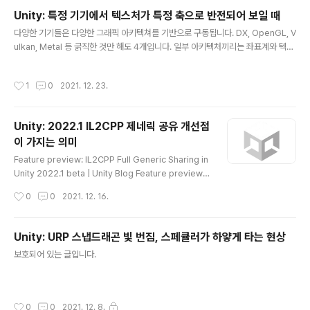
을 넘나드는데, 숫자로 표기하거나 추가적인 창을 띄워 보
Unity: 특정 기기에서 텍스처가 특정 축으로 반전되어 보일 때
는것은 덕지덕지 불편할 수 있죠. 그렇다면 기존 게임들은
글 내용
다양한 기기들은 다양한 그래픽 아키텍쳐를 기반으로 구동됩니다. DX, OpenGL, V
어떻게 해결하고 있을까요? 리그 오브 레전드는 한 칸당 1
ulkan, Metal 등 굵직한 것만 해도 4개입니다. 일부 아키텍처끼리는 좌표계와 텍스
00을 의미합니다. 전략적 팀 전투는 한 칸당 300을 의미
처 UV에서 (0,0), (1,1)이 위치한 곳이 비슷하게 공유되기도 하지만, 그렇지 않은 아
하고요. 스타크래프트는 칸으로 나누었지만, 칸당 수치가
키텍처도 존재합니다. 보통은 빌드세팅에서 Auto API로 대응시 어느정도 해결되지
고정되어있지는 않습니다. 수치당 칸과 색으로 표기해서
작성시간
1
0
2021. 12. 23.
만, 셰이더를 직접 구성한 경우에는 대응을 위해서 셰이더 코드에서 #define 전처
가시성을 높였습니다. 제가 작업하고자 하는 부분은 셰이
리기를 이용해 뒤집어주는 식으로 작업할 수 있습니다. #if UNITY_UV_STARTS_
더로 체력 셀을 나눠주는 부분입니다. 이..
AT_TOP float scale = -1.0; #else float scale = 1.0; #endif o.uvgrab.xy
Unity: 2022.1 IL2CPP 제네릭 공유 개선점
= (float2(o.vertex.x, o.vertex.y*s..
이 가지는 의미
글 내용
Feature preview: IL2CPP Full Generic Sharing in
Unity 2022.1 beta | Unity Blog Feature preview: I
L2CPP Full Generic Sharing in Unity 2022.1 beta
작성시간
0
0
2021. 12. 16.
| Unity Blog This code demonstrates the expre
ssiveness of generic virtual methods. In other w
ords, we can send data of any type (the “messa
Unity: URP 스냅드래곤 빛 번짐, 스페큘러가 하얗게 타는 현상
ge”) from any class that implements the IManag
글 내용
보호되어 있는 글입니다.
er interface to any class that implements the IRe
ceiver interface. W..
작성시간
0
0
2021. 12. 8.