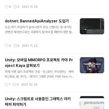
빌드를 거쳐 스탠드어론으로 컴파일 된 후 실행되는 것은
하지 않은 코드기반의 GUI 시스템 uGUI : 가장 점유율이
작성시간
0
0
2021. 11. 23.
플레이모드가 아닙니다. 에디터와 런타임은 대립되는 위치
높은 기본 내장 UI 프레임워크 UI Toolkit : 웹과 유사한 u
에 있는 용어가 아닙..
xml/uss 방식의 UI 프레임워크 에셋 스토어 플러그인 N
GUI : 에셋스토어에서 유료로 판매되는 UI 에셋. uGUI가
dotnet: BannedApiAnalyzer 도입기
대중화되기 전에 주로 사용 https://docs.unity3d.com/
글 내용
도입 계기 작업자가 늘어나면서 코딩 스탠다드 및 네이밍
Manual/UI-system-compare.html Unity - Manua
컨벤션 제어만으로는 사용하지 말아야 할 패턴에 대한 필
l: Comparison of UI systems in Unity Creating us
터링이 어려워지고, 코드 리뷰 시간이 길어지기 시작했다.
er interfaces (UI) Comparison of UI systems in U
일부 API들을 래핑해서 사용하기 시작하면서, 원형을 직접
nity Unit..
작성시간
0
0
2021. 11. 23.
사용하는 케이스를 Pull Request에서 사람이 직접 확인
해야 했고, 이를 개선하기 위해 CI/CD에 분석기를 달아 최
종적으로 PR이 머지되기 전 최소 1회 검증이 되도록 자동
Unity: 모바일 MMORPG 프로젝트 카야 Pr
화했던 이력이 있다. 그런데, 이 케이스는 기대했던 것 보다
oject Kaya 살펴보기
작업 과정에서 실수를 바로 알아채기가 힘들었고 코드 리
글 내용
뷰가 완료된 후 이 문제로 인해 코드를 수정해야하는 일이
차례 서론 설치 프로젝트 구성 - 씬 (로비, 무브먼트) - 캐릭
생기곤 해서 검토했던 것 보다 생산성의 향상을 가져다 주
터 (정보, 본, 무기) - 셰이더 그래프 (PBR, PBR Skin, Hai
지는 못했다. 솔루션 Console.Log, Reflection 기능 등
r) - 렌더피쳐 (캐릭터 가려지는 부분 그리기) - 플래너 리
작성시간
1
0
2021. 10. 25.
을 사용했..
플렉션 (바닥 반사) - VFX 그래프 (이펙트 파티클) 좋았던
점 아쉬운 점 바라는 점 서론 2020년 유나이트 서울에서
발표된 세션에 등장했던 프로젝트 카야가 베일을 벗고 유
Unity: 스크립트로 사용중인 그래픽스 아키
니티코리아 GitHub 리포지토리에 공개되었습니다. 유니
텍처 파악하기
티 코리아 오피스 10주년을 기념하여 누구나 내려받아 실
글 내용