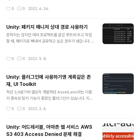
이 Update 루프에서의 작업이 1초 / 60 의 수치인 0.016
수 있습니다. Legacy 방식인 Input 클래스로는 유니티 게
작성시간
0
0
2022. 6. 26.
6667 초 보다 오래 걸렸다면 1초에..
임 루프의 Update에서 Input.GetKeyDown, GetKey
Up 등의 이번 루프의 프레임에서 해당 키가 눌러지기 시작
했거나 끝났는지 확인 하는 방식을 취합니다. Input Syst
Unity: 패키지 매니저 상대 경로 사용하기
em에서는 이벤트 방식으로, 어떤 키 입력에 대해 액션 이
글 내용
흔하지는 않지만 여러 프로젝트를 같은 루트에 두고 작업
벤트를 트리거할지 정해두고, 이벤트에 델리게이트를 등록
할 때, 패키지로 빼내어 공유하고 싶은 경우가 생깁니다. 절
해두고 들어오는 신호를 토대로 입력을 핸들링합니다. Inp
대경로로 로컬 디스크 패키지를 임포트하면 협업간에 디렉
ut System의 경우에는 글로벌한 스위치가 있어, 플레이
터리를 맞춰야하는 등 번거로움이 동반될 수 있습니다. 가
어의 입력을 의도적으로 모두 차단 할 수 있는데요. Input
작성시간
0
0
2022. 5. 8.
급적 그런 케이스를 미연에 방지하기 위해 상대경로로 로
클래스는 그런 기능을 따로 제공해주고 있지 않습니..
컬 패키지를 로드하도록 해 두면 됩니다. ProjectKaya/A
ssets/Shared/package.json 프로파일이 있어, Kaya
Unity: 플러그인에 사용하기엔 계륵같은 존
-MMORPG 프로젝트에서 임포트해 사용합니다. manife
재, UI Toolkit
st.json 에서 file:../ 경로는 ProjectRoot/Packages
글 내용
디렉터리입니다.
작년 3,4분기에 열심히 개발하던 AssetLens라는 이름
의 종속성 탐지 기능이 중점인 플러그인이 있습니다. 지금
도 작게나마 관리중이지만, 플러그인의 특성상 다양한 버
작성시간
0
0
2022. 2. 4.
전의 유니티 에디터를 지원해야하는 어려움에 부딪혀 점차
개발속도가 느려지다 끝내 소소한 버그픽스만 진행하고 있
습니다. 가장 큰 문제는 한 번만 작업하고도 여러 버전의 에
Unity: 어드레서블, 아마존 웹 서비스 AWS
디터를 동시에 지원하고 싶은 욕심이 불러온 복잡한 개발
S3 403 Access Denied 문제 해결
파이프라인입니다. GitHub - seonghwan-dev/Asset
글 내용