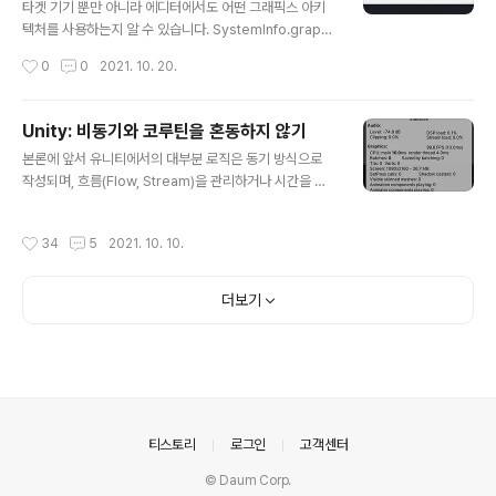
행시켜 볼 수 있게 오픈한 점이 고무적입니다. 메인 캐릭터
타겟 기기 뿐만 아니라 에디터에서도 어떤 그래픽스 아키
로 사용된 '카야'는 협력사에 외주발주를 통해 실제 게임 프
텍처를 사용하는지 알 수 있습니다. SystemInfo.graphi
로덕션 과정에 가깝게 제작되었다고 알려져, 적당한 더미
csDeviceType을 호출하면 Direct3D11, Vulkan, Op
작성시간
0
0
2021. 10. 20.
를 사용해 실무에 큰 효용성이 없던 다른 테크 데모..
enGLES3, Metal 등 구분하여 작업할 수 있습니다. http
s://docs.unity3d.com/ScriptReference/Renderin
g.GraphicsDeviceType.html Unity - Scripting AP
Unity: 비동기와 코루틴을 혼동하지 않기
I: GraphicsDeviceType Success! Thank you for
글 내용
본론에 앞서 유니티에서의 대부분 로직은 동기 방식으로
helping us improve the quality of Unity Docume
작성되며, 흐름(Flow, Stream)을 관리하거나 시간을 조
ntation. Although we cannot accept all submissi
절해 시행해야하는 작업은 코루틴(Coroutine)이라는 기
ons, we do read each su..
능을 활용하여 구현됩니다. 특히 유니티는 기본적으로 메
작성시간
34
5
2021. 10. 10.
인스레드가 아닌 곳에서의 네이티브 API 호출을 허용하고
있지 않습니다. 비동기 방식으로 로직을 작성하더라도 유
니티 API를 사용해야 하는 끝단에서는 메인스레드에서 함
더보기
수 Call 작업을 마무리 해 주어야 합니다. 이 때 일반적으로
사용되는 방식이 액션을 큐에 추가해 유니티 Update 루
프에서 처리해주는 디스패처입니다. 이 방법론이 필요한
이유와 한계, 장단점을 알고 계시다면 아래 내용은 스킵해
도 됩니다. 왜 게임 개발에서는 비동기 사용이 적을까요?
상용 엔진에서는 async/a..
의안내
티스토리
로그인
고객센터
© Daum Corp.