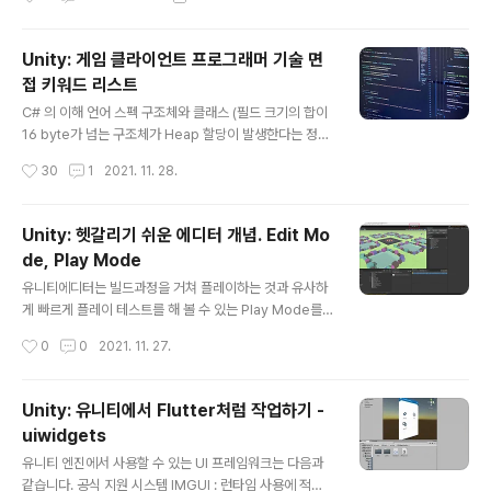
Unity: 게임 클라이언트 프로그래머 기술 면
접 키워드 리스트
글 내용
C# 의 이해 언어 스펙 구조체와 클래스 (필드 크기의 합이
16 byte가 넘는 구조체가 Heap 할당이 발생한다는 정보
는 잘못되었음에 주의하세요) 인터페이스와 추상, 가상함
작성시간
30
1
2021. 11. 28.
수 상속과 다형성 배열과 리스트 namespace partial 객
체지향(추상화, 캡슐화, 상속성, 다형성) 지역변수와 전역
변수 delegate와 event 차이 유니티와 C#의 관계 메모
Unity: 헷갈리기 쉬운 에디터 개념. Edit Mo
리 힙 할당 되는 케이스와 아닌 케이스 오브젝트 타입에 밸
de, Play Mode
류 타입을 대입하면 생기는 일 박싱과 언박싱 가비지에 대
글 내용
하여 세대별 가비지 컬렉션 LOH, SOH (라지 오브젝트
유니티에디터는 빌드과정을 거쳐 플레이하는 것과 유사하
힙, 스몰 오브젝트 힙) 최신 기능 패턴 매칭 Nullable 유니
게 빠르게 플레이 테스트를 해 볼 수 있는 Play Mode를
티에 대한 이해 기능 코루틴과 Invoke 게임루프와 델타 타
지원합니다. 에디터 상단에 위치한 재생, 일시정지, 다음프
작성시간
0
0
2021. 11. 27.
임에 대한 이해 CLR과 유니티 Mono Mono와..
레임 심볼의 버튼들이 Play Mode로 넘어가도록 도와주
는 주인공들입니다. 요즘에서야 게임엔진이라면 당연히 갖
춰야 할 기능으로 받아들여지지만, 초기의 게임 엔진에서
Unity: 유니티에서 Flutter처럼 작업하기 -
는 그렇지 못했고 컴파일과 빌드를 거쳐서야 플레이테스트
uiwidgets
를 해볼 수 있었습니다. Edit Mode : 유니티 에디터에서
글 내용
PlayMode 상태가 아닐 때 (평상시) Play Mode : 유니
유니티 엔진에서 사용할 수 있는 UI 프레임워크는 다음과
티 에디터에서 Play 중인 상태 (실행 테스트) 에디터에서
같습니다. 공식 지원 시스템 IMGUI : 런타임 사용에 적절