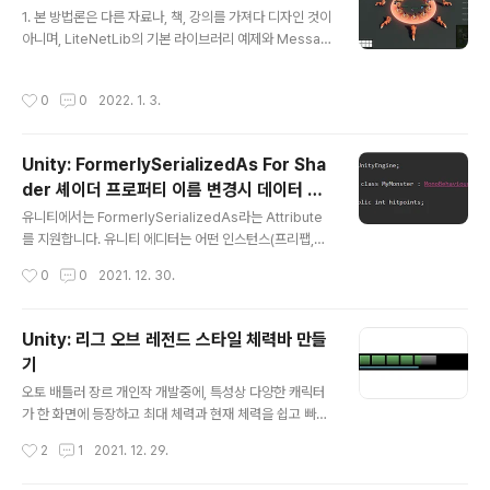
글 내용
utEvents 클래스는 총 31곳에서 사용되고 있는데, 모두
1. 본 방법론은 다른 자료나, 책, 강의를 가져다 디자인 것이
안정적으로 ACF.Client.Event 네임스페이스가 using으
아니며, LiteNetLib의 기본 라이브러리 예제와 Messag
로 추가되었습니다.
ePack 예제를 참고하여 제작중인 게임의 특징에 따라 여
러차례 리팩토링을 거쳐 정착한 방식입니다. 특출나거나,
작성시간
0
0
2022. 1. 3.
독자적인 방식이 아니며 상황에 다소 의존적일 수 있어 모
든 상황에 알맞는 예제는 아님을 밝힙니다. 2. 강의 글이 아
닌 기록 남김이라 코드는 이해를 돕기 위한 이미지만 첨부
Unity: FormerlySerializedAs For Sha
합니다. 오토 배틀 시뮬레이터는 UDP를 기반으로 한 네트
der 셰이더 프로퍼티 이름 변경시 데이터 보
워크 플레이를 기반으로 개발되었습니다. 게임은 데디케이
글 내용
존 방법
트 서버에서 진행되며, 각 게임 진행상황과 데이터 변동을
유니티에서는 FormerlySerializedAs라는 Attribute
패킷으로 묶어 처리합니다. 서버에서 클라이언트로 보내지
를 지원합니다. 유니티 에디터는 어떤 인스턴스(프리팹,
는 모든 패킷은 헤더에 포함된 패킷 정보로 타입을 식별하
씬)를 저장할 때, 필드의 이름을 기준으로 데이터를 저장합
작성시간
0
0
2021. 12. 30.
고 데이터 영역을 클라..
니다. 만약 어떤 변수의 이름을 수정한다면, 이전에 작업해
두었던 수치 정보를 잃게됩니다. FormerlySerializedA
s는 이런 상황으로부터 도움을 줄 수 있습니다. https://d
Unity: 리그 오브 레전드 스타일 체력바 만들
ocs.unity3d.com/ScriptReference/Serialization.
기
FormerlySerializedAsAttribute.html Unity - Scri
글 내용
pting API: FormerlySerializedAsAttribute Succe
오토 배틀러 장르 개인작 개발중에, 특성상 다양한 캐릭터
ss! Thank you for helping us improve the quality
가 한 화면에 등장하고 최대 체력과 현재 체력을 쉽고 빠르
of..
게 식별하기 위해 체력바를 가시성 좋게 고쳐야 할 필요성
작성시간
2
1
2021. 12. 29.
을 느꼈습니다. 기존에 사용하던 캐릭터 체력바는 간단히
비율만 표기했었습니다. 캐릭터의 체력은 500에서 5000