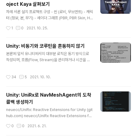
oject Kaya 살펴보기
Manual/UI-system-compare.html Unity - Manua
글 내용
l: Comparison of UI systems in Unity Creating us
차례 서론 설치 프로젝트 구성 - 씬 (로비, 무브먼트) - 캐릭
er interfaces (UI) Comparison of UI systems in U
터 (정보, 본, 무기) - 셰이더 그래프 (PBR, PBR Skin, Hai
nity Unit..
r) - 렌더피쳐 (캐릭터 가려지는 부분 그리기) - 플래너 리
작성시간
1
0
2021. 10. 25.
플렉션 (바닥 반사) - VFX 그래프 (이펙트 파티클) 좋았던
점 아쉬운 점 바라는 점 서론 2020년 유나이트 서울에서
발표된 세션에 등장했던 프로젝트 카야가 베일을 벗고 유
Unity: 비동기와 코루틴을 혼동하지 않기
니티코리아 GitHub 리포지토리에 공개되었습니다. 유니
글 내용
본론에 앞서 유니티에서의 대부분 로직은 동기 방식으로
티 코리아 오피스 10주년을 기념하여 누구나 내려받아 실
작성되며, 흐름(Flow, Stream)을 관리하거나 시간을 조
행시켜 볼 수 있게 오픈한 점이 고무적입니다. 메인 캐릭터
절해 시행해야하는 작업은 코루틴(Coroutine)이라는 기
로 사용된 '카야'는 협력사에 외주발주를 통해 실제 게임 프
능을 활용하여 구현됩니다. 특히 유니티는 기본적으로 메
로덕션 과정에 가깝게 제작되었다고 알려져, 적당한 더미
작성시간
34
5
2021. 10. 10.
인스레드가 아닌 곳에서의 네이티브 API 호출을 허용하고
를 사용해 실무에 큰 효용성이 없던 다른 테크 데모..
있지 않습니다. 비동기 방식으로 로직을 작성하더라도 유
니티 API를 사용해야 하는 끝단에서는 메인스레드에서 함
Unity: UniRx로 NavMeshAgent의 도착
수 Call 작업을 마무리 해 주어야 합니다. 이 때 일반적으로
콜백 생성하기
사용되는 방식이 액션을 큐에 추가해 유니티 Update 루
글 내용
프에서 처리해주는 디스패처입니다. 이 방법론이 필요한
neuecc/UniRx: Reactive Extensions for Unity (git
이유와 한계, 장단점을 알고 계시다면 아래 내용은 스킵해
hub.com) neuecc/UniRx Reactive Extensions for
도 됩니다. 왜 게임 개발에서는 비동기 사용이 적을까요?
Unity. Contribute to neuecc/UniRx development
작성시간
0
0
2021. 6. 21.
상용 엔진에서는 async/a..
by creating an account on GitHub. github.com 내
장된 NavMeshAgent에는 따로 도착 콜백이 존재하지