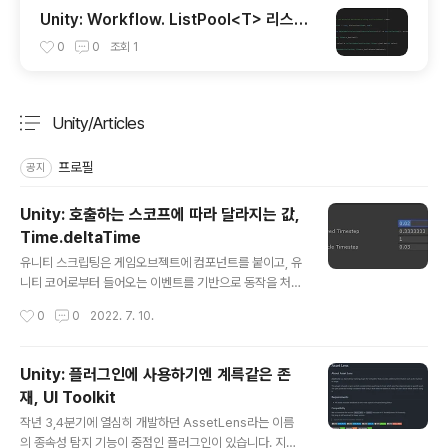
Unity: Workflow. ListPool<T> 리스트
풀
0
0
조회
1
Unity/Articles
분류 전체보기
주요 글 목록
프로필
공지
Unity: 호출하는 스코프에 따라 달라지는 값,
Time.deltaTime
글 내용
유니티 스크립팅은 게임오브젝트에 컴포넌트를 붙이고, 유
니티 코어로부터 들어오는 이벤트를 기반으로 동작을 처리
하며 행동을 디자인 합니다. 가장 많이 사용되는 예시로는
작성시간
0
0
2022. 7. 10.
Awake, Start, Update, FixedUpdate 등이 있는데요.
MonoBehaviour 클래스를 상속받고 이 함수를 구현하
면, 유니티 코어가 인식하여 해당 함수를 실행시켜 줍니다.
Unity: 플러그인에 사용하기엔 계륵같은 존
본 아티클에서는 이 함수들 중, Update와 FixedUpdat
재, UI Toolkit
e에 대해서 얘기해 볼까 합니다. Update Update 함수
글 내용
는 매 프레임 호출됩니다. 게임의 타겟프레임이 60fps라
작년 3,4분기에 열심히 개발하던 AssetLens라는 이름
면, 1초에 60번 호출될 것이라고 기대할 수 있습니다. 물론
의 종속성 탐지 기능이 중점인 플러그인이 있습니다. 지금