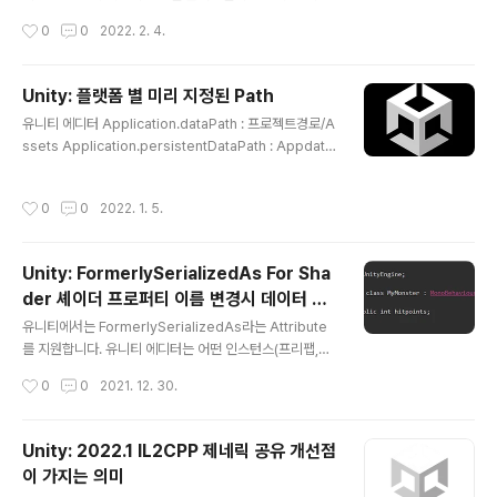
이 Update 루프에서의 작업이 1초 / 60 의 수치인 0.016
도 작게나마 관리중이지만, 플러그인의 특성상 다양한 버
작성시간
0
0
2022. 2. 4.
6667 초 보다 오래 걸렸다면 1초에..
전의 유니티 에디터를 지원해야하는 어려움에 부딪혀 점차
개발속도가 느려지다 끝내 소소한 버그픽스만 진행하고 있
습니다. 가장 큰 문제는 한 번만 작업하고도 여러 버전의 에
Unity: 플랫폼 별 미리 지정된 Path
디터를 동시에 지원하고 싶은 욕심이 불러온 복잡한 개발
글 내용
유니티 에디터 Application.dataPath : 프로젝트경로/A
파이프라인입니다. GitHub - seonghwan-dev/Asset
ssets Application.persistentDataPath : Appdata/
Lens: Asset Lens : Unity asset reference manag
LocalLow/${CompanyName}/${ProductName}
ement utility working in background. 에디터 백그
Application.streamingAssetsPath : 프로젝트경로/
Asset Lens : Unity asset reference managemen
작성시간
0
0
2022. 1. 5.
StreamingAssets 윈도우 스탠드어론 Application.d
t utili..
ataPath : .exe 경로/exe_Data Application.persist
entDataPath : Appdata/LocalLow/${CompanyNa
Unity: FormerlySerializedAs For Sha
me}/${ProductName} Application.streamingAss
der 셰이더 프로퍼티 이름 변경시 데이터 보
etsPath : .exe 경로/exe_Data/StreamingAssets
글 내용
존 방법
유니티에서는 FormerlySerializedAs라는 Attribute
를 지원합니다. 유니티 에디터는 어떤 인스턴스(프리팹,
씬)를 저장할 때, 필드의 이름을 기준으로 데이터를 저장합
작성시간
0
0
2021. 12. 30.
니다. 만약 어떤 변수의 이름을 수정한다면, 이전에 작업해
두었던 수치 정보를 잃게됩니다. FormerlySerializedA
s는 이런 상황으로부터 도움을 줄 수 있습니다. https://d
Unity: 2022.1 IL2CPP 제네릭 공유 개선점
ocs.unity3d.com/ScriptReference/Serialization.
이 가지는 의미
FormerlySerializedAsAttribute.html Unity - Scri
글 내용