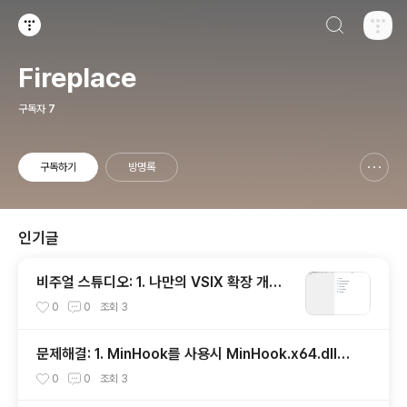
검색하기
티스토리
Fireplace
구독자
7
구독하기
방명록
신고하기 레이어
열기
인기글
비주얼 스튜디오: 1. 나만의 VSIX 확장 개발
시작하기
0
0
조회
3
문제해결: 1. MinHook를 사용시 MinHook.x64.dll을
찾을 수 없을 때
0
0
조회
3