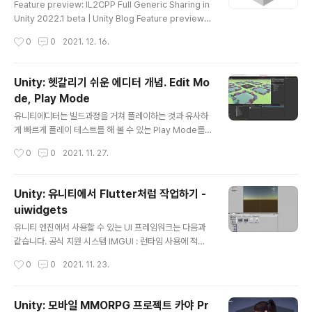
pting API: FormerlySerializedAsAttribute Succe
Feature preview: IL2CPP Full Generic Sharing in
ss! Thank you for helping us improve the quality
Unity 2022.1 beta | Unity Blog Feature preview: I
of..
L2CPP Full Generic Sharing in Unity 2022.1 beta
작성시간
0
0
2021. 12. 16.
| Unity Blog This code demonstrates the expre
ssiveness of generic virtual methods. In other w
ords, we can send data of any type (the “messa
Unity: 헷갈리기 쉬운 에디터 개념. Edit Mo
ge”) from any class that implements the IManag
de, Play Mode
er interface to any class that implements the IRe
글 내용
ceiver interface. W..
유니티에디터는 빌드과정을 거쳐 플레이하는 것과 유사하
게 빠르게 플레이 테스트를 해 볼 수 있는 Play Mode를
지원합니다. 에디터 상단에 위치한 재생, 일시정지, 다음프
작성시간
0
0
2021. 11. 27.
레임 심볼의 버튼들이 Play Mode로 넘어가도록 도와주
는 주인공들입니다. 요즘에서야 게임엔진이라면 당연히 갖
춰야 할 기능으로 받아들여지지만, 초기의 게임 엔진에서
Unity: 유니티에서 Flutter처럼 작업하기 -
는 그렇지 못했고 컴파일과 빌드를 거쳐서야 플레이테스트
uiwidgets
를 해볼 수 있었습니다. Edit Mode : 유니티 에디터에서
글 내용
PlayMode 상태가 아닐 때 (평상시) Play Mode : 유니
유니티 엔진에서 사용할 수 있는 UI 프레임워크는 다음과
티 에디터에서 Play 중인 상태 (실행 테스트) 에디터에서
같습니다. 공식 지원 시스템 IMGUI : 런타임 사용에 적절
빌드를 거쳐 스탠드어론으로 컴파일 된 후 실행되는 것은
하지 않은 코드기반의 GUI 시스템 uGUI : 가장 점유율이
작성시간
0
0
2021. 11. 23.
플레이모드가 아닙니다. 에디터와 런타임은 대립되는 위치
높은 기본 내장 UI 프레임워크 UI Toolkit : 웹과 유사한 u
에 있는 용어가 아닙..
xml/uss 방식의 UI 프레임워크 에셋 스토어 플러그인 N
GUI : 에셋스토어에서 유료로 판매되는 UI 에셋. uGUI가
Unity: 모바일 MMORPG 프로젝트 카야 Pr
대중화되기 전에 주로 사용 https://docs.unity3d.com/