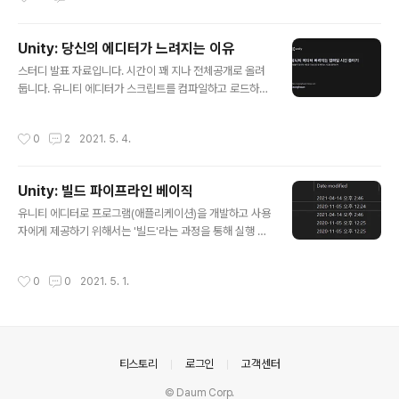
성능이 좋지 않은지 제대로 측정해보지는 않습니다. 게다
가 비슷한 시도를 하더라도 제대로 측정하는 경우는 거의
Unity: 당신의 에디터가 느려지는 이유
없습니다. 최근 유니티 한국어 개발자 톡방에서 TryGetC
글 내용
omponent와 GetComponent의 성능에 대한 얘기가
스터디 발표 자료입니다. 시간이 꽤 지나 전체공개로 올려
나왔는데, 아무도 잘못된 부분을 짚어주지 않아 겸사겸사
둡니다. 유니티 에디터가 스크립트를 컴파일하고 로드하는
코드 블럭 성능 테스트를 위한 코드를 작성하는 부분에 대
과정, 플레이 모드에 진입하는 과정이 왜 점차 느려지는지
해 다뤄보겠습니다. 더보기 # 유니티 개발자 톡방 캡쳐 보
에 대한 간략한 정리와 시도해볼 수 있는 해결책입니다. A
작성시간
0
2
2021. 5. 4.
기 유니티 엔진으로 개발을..
ssembly Definition Asset으로 Assembly를 쪼개어
컴파일 시간을 단축합니다. Enter PlayMode를 사용해
도메인 로딩 시간을 단축합니다. 종속성이 줄어드는 방식
Unity: 빌드 파이프라인 베이직
의 어셈블리간 코드 레퍼런스로 전체 프로젝트를 설계합니
글 내용
다. 에셋스토어의 플러그인들 중에는 적합하지 않은 것들
유니티 에디터로 프로그램(애플리케이션)을 개발하고 사용
이 많아 선택적으로 적용해야합니다. drive.google.co
자에게 제공하기 위해서는 '빌드'라는 과정을 통해 실행 가
m/file/d/1jaM7U5EnL2p7B0ItesQYCx1PKsI7vxH
능한 정돈된 패키지로 만들어야 합니다. '패키징' 등으로 부
e/view?usp=sharing 당신의 에디터가 느려지..
르기도 합니다. 실행에 필요한 파일들을 모아서 압축하고,
작성시간
0
0
2021. 5. 1.
다양한 사용자의 환경에서 일관성있게 실행될 수 있도록
여러 의존성들을 해결하는 작업입니다. 빌드된 유니티 프
로그램의 디렉터리를 확인하면 크게 3가지로 구분할 수 있
습니다. 유니티 엔진 모듈 사용자 스크립트 아트 리소스 2
021년 4월 현재는 2가지의 빌드 방식이 있습니다. 최종
의안내
티스토리
로그인
고객센터
사용자 스크립트를 C++ 문법으로 바꿔주는 IL2CPP와,
닷넷 VM 환경에서 바로 실행시키는 Mono 방식이 있습니
© Daum Corp.