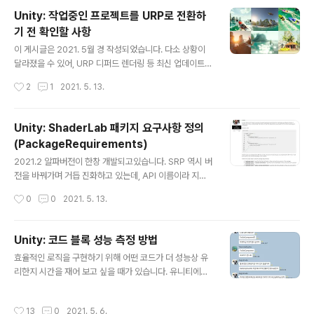
않아 UniRx를 이용해서 임의로 콜백을 호출하도록 구현했
Unity: 작업중인 프로젝트를 URP로 전환하
습니다. 멈춘상태인지를 판단하는 IsStopped 함수를 만
기 전 확인할 사항
들고, Start에서 Update루프에서 확인하도록 등록해주
글 내용
었습니다. public class PlayerCharacter: Characte
이 게시글은 2021. 5월 경 작성되었습니다. 다소 상황이
r { public NavMeshAgent agent = defau..
달라졌을 수 있어, URP 디퍼드 렌더링 등 최신 업데이트
된 소식을 꼭 찾아서 확인하세요. 유니버설 렌더 파이프라
작성시간
2
1
2021. 5. 13.
인이 뭐길래? Universal Render Pipeline은 기존 LW
RP에서 이름이 바뀐 템플릿입니다. High-Definition의
반대편에서 Light-Weight라는 타이틀 아래 개발이 시작
Unity: ShaderLab 패키지 요구사항 정의
되었지만 이런저런 과정을 거쳐 최종적으로 Universal 한
(PackageRequirements)
플랫폼에서 동작한다는 의미로 굳어졌습니다. Light 함보
글 내용
다는 Universal 함에 포커스를 맞추고 개발하겠다는 포부
2021.2 알파버전이 한창 개발되고있습니다. SRP 역시 버
를 밝힌 것인데요, 일부 사용자는 이 렌더러가 결코 Light-
전을 바꿔가며 거듭 진화하고 있는데, API 이름이라 지원
Weight 하지 않았기에 이름을 바꿀 수밖에 없었던 게 아
하는 키워드 등 버전별로 사용가능한 부분이 상이해 섣불
작성시간
0
0
2021. 5. 13.
닌가 의문을 제기하기도 합니다. 사실..
리 기존 프로젝트에 적용하기엔 부담스럽습니다. 에셋 개
발자들 역시 SRP 버전업에 따라 키워드를 바꿔주거나 추
가해주어야하고 유지보수가 쉽지 않습니다. Shader "My
Unity: 코드 블록 성능 측정 방법
Shader" { SubShader { Pass { PackageRequire
글 내용
효율적인 로직을 구현하기 위해 어떤 코드가 더 성능상 유
ments { "com.unity.render-pipelines.universa
리한지 시간을 재어 보고 싶을 때가 있습니다. 유니티에서
l":"[10.0,10.5.3]" } ... } Pass { PackageRequireme
는 GameObject.Find나 GetComponent와 같이 매
nts { "com.unity.render-pipelines.universal":"[1
프레임 반복적으로 호출하지 말 것을 권장하는 코드들이
1.0,11.2.4]" "com.my.ot..
작성시간
13
0
2021. 5. 6.
있죠. 하지만 글이나 얘기로만 들었지 실제로 어느정도로