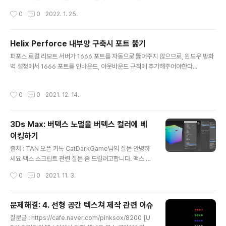
호를 위한 기능이고 수동으로 콘텐츠 로딩 시도가 가능하
작성시간
0
0
2022. 1. 25.
지만, 이번 케이스에서는 제대로 보이지 않네요. 아래 로드
되지 못한 부분에 무언가 내용이 있을 듯 해 보입니다. PC
에서는 이런저런 시도를 해 보아도 확인할 수 없어 어떤 내
Helix Perforce 내부망 구축시 포트 뚫기
용일까 고민하다가 휴대전화의 Proton Mail 앱으로 확인
글 내용
퍼포스 로컬 리모트 서버가 1666 포트를 자동으로 뚫어주지 않으므로, 윈도우 방화
해보니 제대로 로드가 됩니다. 모바일 앱으로 확인하면 내
벽 설정에서 1666 포트를 인바운드, 아웃바운드 규칙에 추가해주어야한다...
용을 확인할 수 있습니다. 제때 확인하지 못하고 대수롭지
않게 넘겼더라면, 채용담당자분께 또 전화를 하도록 만들
뻔 했습니다. 이번 사건을 계기로 ProtonMail 사용하는
작성시간
0
0
2021. 12. 14.
것을 다시 한 번 재고해보아야 겠다는 생각을 했습니다.
3Ds Max: 버텍스 노멀을 버텍스 컬러에 베
이킹하기
글 내용
출처 : TAN 오픈 카톡 CatDarkGame님의 질문 안녕하
세요 맥스 스크립트 관련 질문 좀 드릴려고합니다. 맥스 스
크립트로 버텍스 노말 방향 데이터를 탄젠트 공간이나 버
작성시간
0
0
2021. 11. 3.
텍스 컬러에 덮어씌우는 작업이 가능한것인지 혹은 비슷한
작업해보신분 있으신지 궁금합니다 ㅎㅅㅎ님의 솔루션 맥
스에 data channel이라는 모디파이어로 버텍스노멀을
문제해결: 4. 선형 공간 텍스쳐 제작 관련 이슈
컬러채널에 베이크할 수 있습니다
글 내용
질문글 : https://cafe.naver.com/pinksox/8200 [U