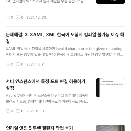
E4] 언리얼의 텍스처에서 알파 채널은 무슨 공간??? 감마
공간과 선형 공간 텍스처 차이를 테스트 해보려고 아래와
같이 머티리얼을 짜 봤습니다. GammaRGBA와 Linear
작성시간
0
0
2021. 10. 30.
RGBA는 sRGB 체크 유무만 다르고 동일한 텍스처... caf
e.naver.com 출처 : TAN 오픈카톡 화면가득님의 이슈
감마 공간과 선형 공간 텍스처 차이를 테스트해봤는데요,
문제해결: 3. XAML, XML 한국어 포함시 컴파일 불가능 이슈 해
GammaRGBA와 LinearRGBA는 sRGB 체크 유무만
결
다르고 동일한 텍스처를 사용하였습니다. R : 128 G : 12
글 내용
8 B : 128 A : 128 (심지어 텍스처 사이즈도 128X128)
XAML 작업 중 컴파일을 시도하면 invalid character in the given encoding
원래 제 예상은 sRGB 체크 유무와 관계없이, 알파는 Line
에러가 뜨는 경우가 있습니다. 949 한국어 인코딩으로 세팅된 경우 발생할 수 있습
ar에서의..
니다. UTF-8 with signature 옵션으로 바꾸어 해결합니다.
작성시간
0
0
2021. 10. 9.
서버 인스턴스에서 특정 포트 연결 허용하기
설정
글 내용
Azure VM에 서버 인스턴스를 띄워두고 외부에서 접속해
보려고 시도중, 방화벽에서 인바운드와 아웃바운드 설정을
했음에도 연결이 거부되는 경우 지정된 앱에게 방화벽을
작성시간
0
0
2021. 8. 18.
통해 설정을 해 주어야 합니다. 서버 VM에서 firewall 설
정을 열고, Allow an app or feature through Windo
ws Firewall 메뉴를 열어줍니다. Allow another app...
언리얼 엔진 5 루멘 챌린지 작업 후기
버튼을 눌러 서버 인스턴스 실행파일을 등록합니다. Netw