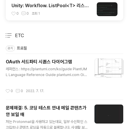
Unity: Workflow. ListPool<T> 리스트
풀
0
0
조회
1
ETC
분류 전체보기
주요 글 목록
프로필
공지
OAuth 서드파티 시퀀스 다이어그램
글 내용
레퍼런스 : https://plantuml.com/ko/guide PlantUM
L Language Reference Guide plantuml.com Git
Hub TPA 로그인 플로우를 만들어보려고 고민하면서 시
퀀스 다이어그램을 끄적끄적... @startuml test skinpar
작성시간
0
0
2022. 7. 17.
am SequenceBoxBackgroundColor #FFFFFF30
skinparam SequenceBoxBorderColor #000000
70 box "LOCAL" actor PLAYER as user participa
문제해결: 5. 코딩 테스트 안내 메일 콘텐츠가
nt GAME_CLIENT as client end box box "REMOT
안 보일 때
E" participant GAME_AUTH_SERVER as server d
글 내용
atabase GAME_DB as db end box..
저는 Protonmail을 사용하고 있는데요, 일부 수신확인 스
크립트나 콘텐츠 로딩을 자동으로 블록합니다. 사생활 보