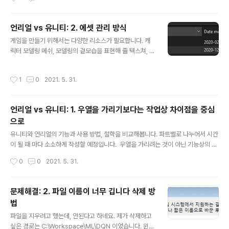
의 인기로 Python 부터 시작하신 개발자들도 서서히 자리
조할 때 guid를 사용합니다. 프로젝트 설정의 에디터 파트
잡고 있습니다..
에서 Serialization을 Text 모드로 사용하게 되면, meta
언리얼 vs 유니티: 2. 에셋 관리 방식
파일을 텍스트 편집기로 열 수 있습니다. 매우 정직하게 gu
글 내용
id: xxxx... 로 표기되어있습니다. 이 메타파일은 텍스쳐의
게임을 만들기 위해서는 다양한 리소스가 필요합니다. 캐
메타입니다. 이 텍스쳐를 사용하게되면, 이 guid를 저장하
릭터 모델링 메쉬, 모델링의 겉모습을 표현해 줄 텍스쳐, 리
게됩니다. 예를 들어 이 텍스쳐를 사용하는 RawImage 컴
깅 된 모델링을 움직여 줄 애니메이션, 글자를 그리게 해 줄
포넌트가 있는 씬을 텍스트 편집기로 열어보면 이 guid를
폰트 등등. 이들은 게임엔진에서 사용하려면 일련의 과정
작성시간
1
0
2021. 5. 31.
발..
을 거쳐야만 합니다. 복잡한 과정들을 간단히 요약하자면,
범용적으로 통용되는 파일 포맷으로 저장된 데이터들을 엔
진에서 메모리에 로드 가능한 형태의 에셋으로 변환해주는
언리얼 vs 유니티: 1. 우열을 가리기보다는 작업상 차이점을 중심
작업들입니다. 프로젝트가 개발중인 단계에서는 로딩 속도
으로
나 수정, 개발 사이클과 관련해 어떻게 전략을 수립할 것인
글 내용
지가 마일스톤 일정을 맞추는 데에 비중있는 역할을 차지
유니티와 언리얼의 기능과 사용 방법, 철학을 비교해봅니다. 파트별로 나누어서 시간
하기도 합니다. 유니티 에셋을 프로젝트에 임포트하더라도
이 될 때 마다 소소하게 작성할 예정입니다. ​ 우열을 가리려는 것이 아닌 기능상의 비
원래의 파일을 그대로 유지하고있습니다. 이미지 파일 포
교, 타 엔진으로 넘어갈 때 유의해야 할 사안 등을 중점적으로 기술합니다. 저는 두 엔
작성시간
0
0
2021. 5. 31.
맷인 PNG, TGA, BMP 등을 프로젝트내..
진 모두를 다루어보긴 했지만 깊게 파고들지는 못했습니다. ​ 이 시리즈를 만들어가면
서 깊이있는 숙련도를 얻고 싶네요.
문제해결: 2. 파일 이름이 너무 깁니다 삭제 방
법
글 내용
파일을 지우려고 했는데, 안된다고 하네요. 제가 삭제하고
싶은 경로는 C:\Workspace\ML\DQN 이었습니다. 윈도