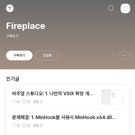
검색하기
티스토리
Fireplace
구독자
7
구독하기
방명록
신고하기 레이어
열기
인기글
비주얼 스튜디오: 1. 나만의 VSIX 확장 개발
시작하기
0
0
조회
3
문제해결: 1. MinHook를 사용시 MinHook.x64.dll을
찾을 수 없을 때
0
0
조회
2