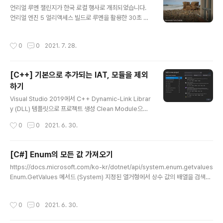
글 내용
언리얼 루멘 챌린지가 한국 로컬 행사로 개최되었습니다.
ork Types는 private도 체크해줍니다. OK를 눌러 설정
언리얼 엔진 5 얼리액세스 빌드로 루멘을 활용한 30초 분
을 적용하면 서버 프로세스에서 정상적으로 외부 네트워크
량의 FHD 영상을 제작해 게시하는 공모전입니다. 2021
와 통신할 수 있게 됩니다.
년 7월 14일 ~ 28일 총 2주간 진행되었으며 결과는 8월
작성시간
0
0
2021. 7. 28.
17일에 발표된다고 합니다. 행사 소식을 듣고 2주를 모두
쏟아붓고 싶었지만, 이미 준비하고 있던 프로젝트와 행사
들이 일정이 겹쳐 많은 시간을 할애하기는 힘들었습니다.
[C++] 기본으로 추가되는 IAT, 모듈을 제외
바로 작업에 착수하지는 못하고 시간을 쪼개어 어떤 연출
하기
을 해 볼 수 있을지 고민하며 아이디어가 생기기를 기다렸
글 내용
습니다. 마감 2일 전 마침내 어느정도 갈피가 잡혔고 큰 꿈
Visual Studio 2019에서 C++ Dynamic-Link Librar
을 갖고 복잡하게 진행하기보다 할 수 있는 것을 하는 데에
y (DLL) 템플릿으로 프로젝트 생성 Clean Module으로
중점을 두고 작업했습니다. 아래는 그 결과물입니다. 작업
명명하고, 그대로 빌드 시 빌드에 성공한다. pch.h, frame
작성시간
0
0
2021. 6. 30.
시간은 대략 18시간 정도 ..
works.h를 따라가 보면 windows.h 헤더를 인클루드한
다. IDA로 열어보면 내가 사용하지도 않은 함수들과 모듈
들이 IAT에 나타난다. 프로젝트 설정을 수정하여 1. wind
[C#] Enum의 모든 값 가져오기
ows.h 헤더 인클루드 제외 2. Security Check 해제 3.
글 내용
https://docs.microsoft.com/ko-kr/dotnet/api/system.enum.getvalues
사용하지 않는 라이브러리를 포함시키지 않음 4. ep 함수
Enum.GetValues 메서드 (System) 지정된 열거형에서 상수 값의 배열을 검색합
를 지정 조치를 해 준다. 1. 우선 프로젝트의 dllmain.cpp
니다.Retrieves an array of the values of the constants in a specified e
를 제외하고 헤더와 소스 모두 삭제한다. 소스에서도 pch.
numeration. docs.microsoft.com 사용자가 정의한 Enum을 모두 가져와 루프
h를 인클루드하지 않고, 프리미티브 타입을 이용한 함수로
작성시간
0
0
2021. 6. 30.
를 돌고 싶을 때가 있다. Enum.GetValules(Type type) 메서드를 이용해 배열로
변경..
받아 올 수 있다. foreach를 사용하는 경우 해당 타입으로 public enum EGame