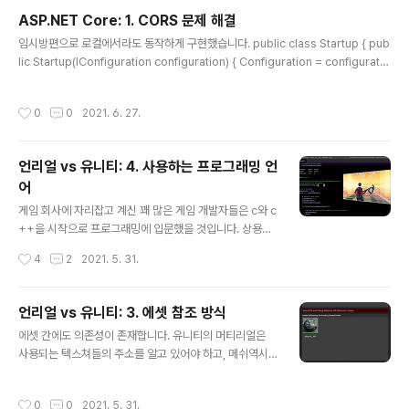
State { None, Wait, PreBattle, InBattle, PostBatt..
ASP.NET Core: 1. CORS 문제 해결
글 내용
임시방편으로 로컬에서라도 동작하게 구현했습니다. public class Startup { pub
lic Startup(IConfiguration configuration) { Configuration = configuratio
n; } public IConfiguration Configuration { get; } // This method gets call
ed by the runtime. Use this method to add services to the container.
작성시간
0
0
2021. 6. 27.
// For more information on how to configure your application, visit htt
ps://go.microsoft.com/fwlink/?LinkID=398940 public void Con..
언리얼 vs 유니티: 4. 사용하는 프로그래밍 언
어
글 내용
게임 회사에 자리잡고 계신 꽤 많은 게임 개발자들은 c와 c
++을 시작으로 프로그래밍에 입문했을 것입니다. 상용엔
진이 보편화 되기 전에는 대부분 c나 c++을 이용한 자체
작성시간
4
2
2021. 5. 31.
엔진으로 게임을 만들어왔고, 프로그래밍 언어의 기초라는
이유도 한 몫 했을 것입니다. 2010년대에 들어 c# 언어를
사용하는 유니티가 널리 사용되면서 처음 배운 언어가 C#
언리얼 vs 유니티: 3. 에셋 참조 방식
인 게임 개발자 분들도 많이 늘어났습니다. c나 c++에 비
글 내용
에셋 간에도 의존성이 존재합니다. 유니티의 머티리얼은
해서는 조금 쉽게 배울 수 있고 개발이 빠를 수 있다는 점이
사용되는 텍스쳐들의 주소를 알고 있어야 하고, 메쉬역시
매력적입니다. 근래에 들어서는 암호화폐를 등에 업은 GP
머티리얼의 주소를 알고 있어야 합니다. 언리얼과 유니티
U 성능의 발달이 눈에 띄었습니다. 알파고의 유명세와 함
는 이 과정에서 다른 컨셉을 갖고 있습니다. 쉬어가는 느낌
께 머신 러닝Machine Learning 과 빅 데이터 분석 분야
작성시간
0
0
2021. 5. 31.
으로 간단히 알아보겠습니다. 유니티 유니티는 에셋을 참