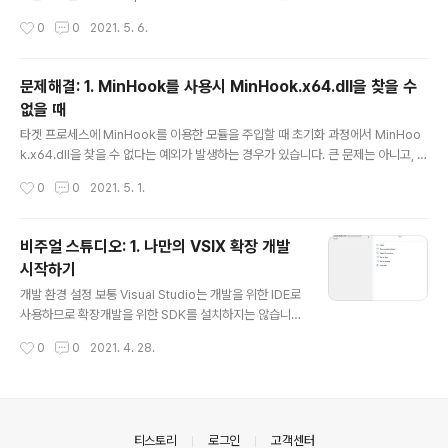
우키 + R을 눌러 실행 대화상자를 열고, CMD를 실행합니
작성시간
0
0
2021. 5. 6.
다. 그리고 지울 파일이 있는 경로로 이동합니다. 저는 타겟
이 C:\Workspace\ML\DQN 이어서 C:\Workspace
\ML로 이동했습니다. 지울 대상의 한 단계 위 디렉터리로
문제해결: 1. MinHook를 사용시 MinHook.x64.dll을 찾을 수
이동하면 됩니다. cmd 창에서 입력합니다. > cd C:\Wor
없을 때
kspace\ML > mkdir abc robocopy abc DQN /s /
글 내용
mir rmdir abc rmdir DQN 이렇게 입력해주면 삭제됩
타겟 프로세스에 MinHook를 이용한 모듈을 주입할 때 초기화 과정에서 MinHoo
니다. abc는 임의의 이름이며, 통일해서 사용해주기만 하
k.x64.dll을 찾을 수 없다는 예외가 발생하는 경우가 있습니다. 큰 문제는 아니고, 타
면 됩니다. 다만 기존 경로에 abc라는 이름의 파일이 존재
겟 프로세스의 메인 모듈이 위치한 디렉터리에 MinHook.x64.dll을 위치시켜주면
작성시간
0
0
2021. 5. 1.
하면 안됩니다.
스스로 로드됩니다. 참고 : TsudaKageyu/minhook: The Minimalistic x86/x
64 API Hooking Library for Windows (github.com)
비주얼 스튜디오: 1. 나만의 VSIX 확장 개발
시작하기
글 내용
개발 환경 설정 보통 Visual Studio는 개발을 위한 IDE로
사용하므로 확장개발을 위한 SDK를 설치하지는 않습니
다. 먼저, Visual Studio Installer를 열어 Extension D
작성시간
0
0
2021. 4. 28.
evelopment Kit을 설치해주었습니다. 사용하는 버전의
Visual Studio의 Modify 버튼을 눌러 설치된 모듈을 변
경할 수 있습니다. 새 솔루션 생성 새 솔루션을 생성하고 언
어 설정은 C#, 프로젝트 타입은 Extensions 옵션으로 두
고 VSIX Project를 선택해 새 프로젝트를 만듭니다. 정상
의안내
티스토리
로그인
고객센터