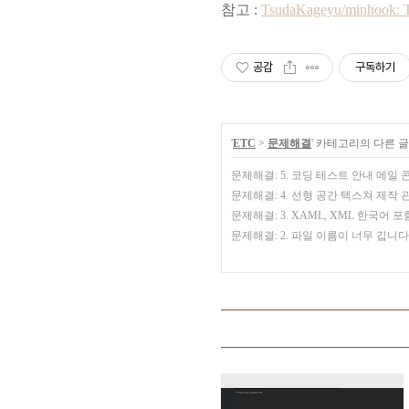
참고 :
TsudaKageyu/minhook: Th
공감
구독하기
'
ETC
>
문제해결
' 카테고리의 다른 글
문제해결: 5. 코딩 테스트 안내 메일 
문제해결: 4. 선형 공간 텍스쳐 제작 
문제해결: 3. XAML, XML 한국어
문제해결: 2. 파일 이름이 너무 깁니