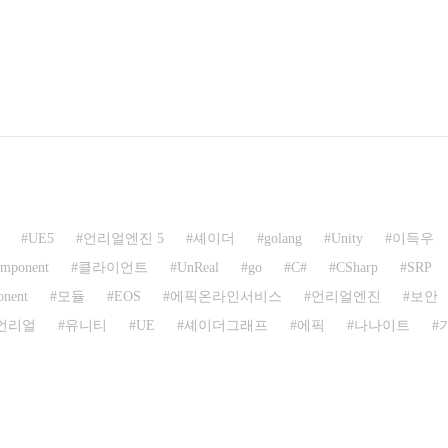
UE5
언리얼엔진 5
셰이더
golang
Unity
이득우
mponent
클라이언트
UnReal
go
C#
CSharp
SRP
nent
모듈
EOS
에픽온라인서비스
언리얼엔진
보안
언리얼
유니티
UE
셰이더그래프
에픽
나나이트