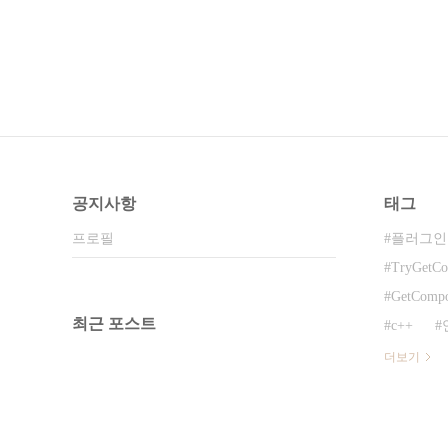
공지사항
태그
프로필
플러그인
TryGetCo
GetCompo
최근 포스트
c++
더보기